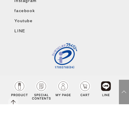
instagram
facebook
Youtube
LINE
fac
inst
LIN
You
Copyright©Co-medical Co.Ltd rights reserved.
ebo
agr
E
tub
ok
am
e