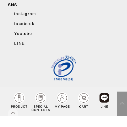
SNS
instagram
facebook
Youtube
LINE
fac
inst
LIN
You
Copyright©Co-medical Co.Ltd rights reserved.
ebo
agr
E
tub
ok
am
e