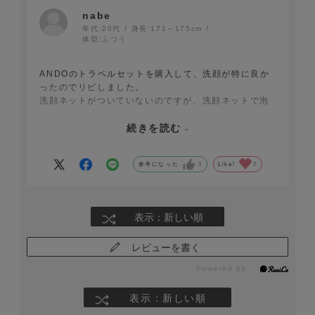
nabe
年代:
20代
身長:
171～175cm
体型:
ふつう
ANDOのトラベルセットを購入して、洗顔が特に良か
ったのでリピしました。
洗顔ネットがついていないのですが、洗顔ネットで泡
を作って初めて価値が出る商品だと思いました。最初
は正直他社商品に比べて高いなと思いましたが、洗顔
続きを読む
ネットで泡立てて使うと信じられない程にもちもちな
泡になります。洗い上がりも突っ張ることなく程よい
参考になった
3
Like!
2
洗い上がりで肌ももちもちになり、スキンケアが楽し
くなりました。しばらく使っていくと思います。
表示：新しい順
レビューを書く
表示：新しい順