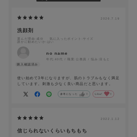
2026.7.19
洗顔剤
選んだ理由
:成分
気に入ったポイント
:サイズ
誰かに勧めたいか
:はい
no name
年代:
40代
職業:
公務員
悩み:
目もと
使い始めて3年になりますが、肌のトラブルもなく満足
しています。刺激も少なく良い商品だと思います。
参考になった
0
Like!
0
2022.1.12
信じられないくらいもちもち