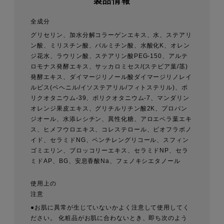
製品情報
全成分
グリセリン、加水分解コラーゲンエキス、水、ステアリ
ン酸、ミリスチン酸、パルミチン酸、水酸化K、オレン
ジ花水、ラウリン酸、ステアリン酸PEG-150、アルテ
ロモナス発酵エキス、サッカロミセス/(ステビア葉/茎)
発酵エキス、ダイマージリノール酸ダイマージリノレイ
ルビス(ベヘニル/イソステアリル/フィトステリル)、ポ
リクオタニウム-39、ポリクオタニウム-7、マンダリン
オレンジ果皮エキス、グリチルリチン酸2K、プロパン
ジオール、水添レシチン、異性化糖、アロエベラ葉エキ
ス、ヒメフウロエキス、コレステロール、ビオフラボノ
イド、セラミドNG、ペンチレングリコール、スフィン
ゴミエリン、ブロッコリーエキス、セラミドNP、セラ
ミドAP、BG、安息香酸Na、フェノキシエタノール
使用上の
注意
●お肌に異常が生じていないかよく注意して使用してく
ださい。 化粧品がお肌に合わないとき、即ち次のよう