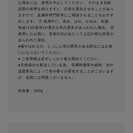
な場合には、使用を中止してください。 そのまま化粧
品類の使用を続けますと、症状を悪化させることがあり
ますので、皮膚科専門医等にご相談されることをおすす
めします。 ① 使用中に、赤み、はれ、かゆみ、刺激、
色抜け(白斑等)や黒ずみ等の異常があらわれた場合。 ②
使用したお肌に、直射日光があたって上記の様な症状が
あらわれた場合。
●傷やはれもの、しっしん等の異常がある部位にはお使
いにならないでください。
● ご使用後は必ずしっかり蓋を閉めてください。
●天然成分を配合している為、 収穫時期等や経時、光や
温度変化によって色や香りが変化することがございます
が、品質には問題ございません。
内容量
100g