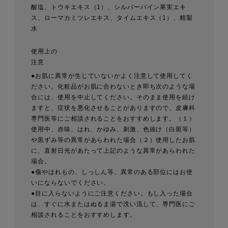
酸塩、トウキエキス（1）、シルバーバイン果実エキ
ス、ローマカミツレエキス、タイムエキス（1）、精製
水
使用上の
注意
●お肌に異常が生じていないかよく注意して使用してく
ださい。化粧品がお肌に合わないとき即ち次のような場
合には、使用を中止してください。そのまま使用を続け
ますと、症状を悪化させることがありますので、皮膚科
専門医等にご相談されることをおすすめします。（１）
使用中、赤味、はれ、かゆみ、刺激、色抜け（白斑等）
や黒ずみ等の異常があらわれた場合（２）使用したお肌
に、直射日光があたって上記のような異常があらわれた
場合。
●傷やはれもの、しっしん等、異常のある部位にはお使
いにならないでください。
●目に入らないようにご注意ください。もし入った場合
は、すぐに水またはぬるま湯で洗い流して、専門医にご
相談されることをおすすめします。