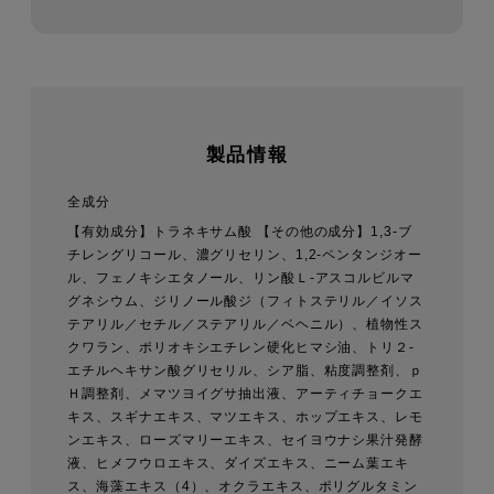
製品情報
全成分
【有効成分】トラネキサム酸 【その他の成分】1,3-ブ
チレングリコール、濃グリセリン、1,2-ペンタンジオー
ル、フェノキシエタノール、リン酸Ｌ-アスコルビルマ
グネシウム、ジリノール酸ジ（フィトステリル／イソス
テアリル／セチル／ステアリル／ベヘニル）、植物性ス
クワラン、ポリオキシエチレン硬化ヒマシ油、トリ２-
エチルヘキサン酸グリセリル、シア脂、粘度調整剤、ｐ
Ｈ調整剤、メマツヨイグサ抽出液、アーティチョークエ
キス、スギナエキス、マツエキス、ホップエキス、レモ
ンエキス、ローズマリーエキス、セイヨウナシ果汁発酵
液、ヒメフウロエキス、ダイズエキス、ニーム葉エキ
ス、海藻エキス（4）、オクラエキス、ポリグルタミン