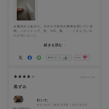
お風呂からあがり、タオルで自分の身体を拭いている
時。バストトップ、肘、VIO、膝、、。くすんでいる
のが気になった。
美容クリニックで治療も考えたが、値段が高いので諦
めて、ホームケアで長期間かかっていても良いので確
続きを読む
実に効果のある物➕安全性➕コスパを調べて、比較し
て、最後に辿り着いたのがこのホスピピュアVIOだっ
参考になった
0
Like!
0
た。
実際に使用してみた感想は一言「良い！！」
さらっとして、伸びがいい白いクリームで、気になる
所に朝と夜にぬってみた。
塗り始めて3週間程過ぎたあたりからバストトップと
2026.7.18
VIOが明らかに1トーン明るい。41歳という年齢か
黒ずみ
ら、長期間を覚悟していただけに本当にびっくり。理
想の色まではまだまだなので、これからも 継続して
使っていきます！！
れいた
年代:
50代
職業:
自営業
悩み:
黒ずみ