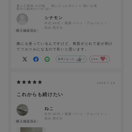
選んだ理由
:その他
気に入ったポイント
:使い心地
誰かに勧めたいか
:はい
シナモン
年代:
40代
職業:
パート・アルバイト
悩み:
黒ずみ
膝にも使っているんですけど、角質がとれて皮が剥け
てツルツルになるので良いと思います。
参考になった
0
Like!
0
2026.7.18
これからも続けたい
ねこ
年代:
40代
職業:
パート・アルバイト
悩み:
黒ずみ