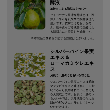
酵液
加齢※による肌悩みをカバー
セイヨウナシ果汁発酵液とは、西
洋ナシ果汁を乳酸菌で醗酵させた
成分です。皮膚にうるおいを与
え、肌を柔らげる成分で加齢によ
る肌悩みにも着目した成分です。
※本製品に加齢を予防する効能はございません。
シルバーバイン果実
エキス＆
ローマカミツレエキ
ス
お肌に一層のうるおいを与える。
シルバーバイン果実エキスは通称
マタタビエキスと呼ばれる、17世
紀ごろから使用されている歴史あ
る天然成分です。
お肌に一層のう
るおいを与え、天然成分のためお
肌が心配な方にも安心してお使い
いただけます。