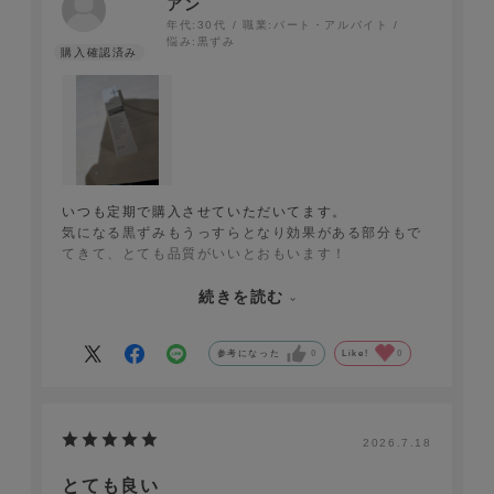
アン
年代:
30代
職業:
パート・アルバイト
悩み:
黒ずみ
いつも定期で購入させていただいてます。
気になる黒ずみもうっすらとなり効果がある部分もで
てきて、とても品質がいいとおもいます！
ただボトルの不具合でよく出が悪く初回から蓋を取ら
ないと出ないことがあり、不満がありました。
続きを読む
が、そちらを新ボトルに変更になりとても快適に使え
るようになり
参考になった
0
Like!
0
何かあってもきちんと対応もしていただけたり、品質
も会社もとても信頼できるなと思いました。
これからも安心してしようさせていただきたいです！
2026.7.18
とても良い