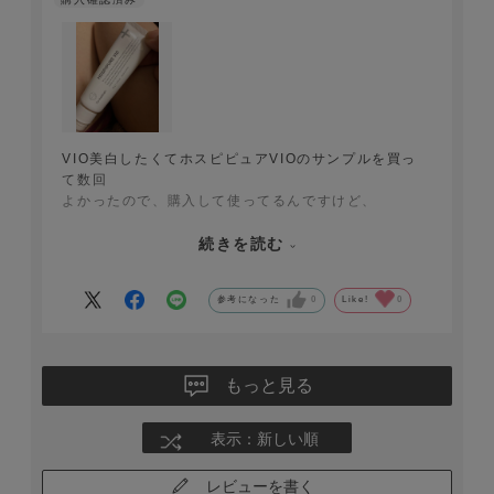
VIO美白したくてホスピピュアVIOのサンプルを買っ
て数回
よかったので、購入して使ってるんですけど、
ベタつきもなしさらっとしていて使いやすいです♪
VIO美白は少し明るい色味になってきたので、
続きを読む
リピートして使用続けたいなと思ってます
^_^
参考になった
0
Like!
0
なかなかケアしにくいにっくきVIO
ピンクになります様に^_^
もっと見る
表示：新しい順
レビューを書く