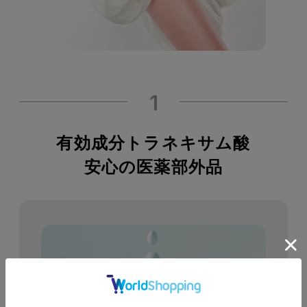
1
有効成分トラネキサム酸
安心の医薬部外品