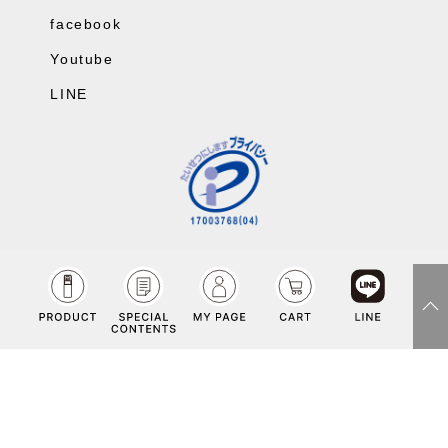
facebook
Youtube
LINE
fac
inst
LIN
You
Copyright©Co-medical Co.Ltd rights reserved.
ebo
agr
E
tub
ok
am
e