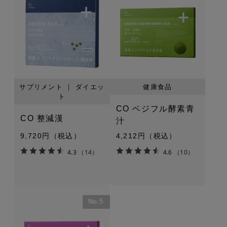
サプリメント ｜ ダイエッ
健康食品
ト
CO ベジフル酵素青
CO 整減漢
汁
9,720円（税込）
4,212円（税込）
4.3
（14）
4.6
（10）
No.5