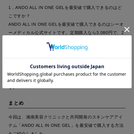
1．ANDO ALL IN ONE GELを最安値で購入できるのはど
こですか？
ANDO ALL IN ONE GELを最安値で購入できるのはシーオ
ーメディカル公式サイトです。定期購入なら3,080円で、2
回目以降もずっと20％OFF・送料無料で最もお得です。
2．ANDO ALL IN ONE GELの特徴とは？
ANDO ALL IN ONE GELは、脱毛や髭剃り後の肌を整える
男性用保湿ジェル。復活の木由来成分や7種の植物エキス、
3種のセラミド配合で、肌荒れ予防と高保湿を同時に叶えま
す。
まとめ
今回は、湘南美容クリニックと共同開発のスキンケアアイ
テム「ANDO ALL IN ONE GEL」を最安値で購入する方法
をご紹介しました。