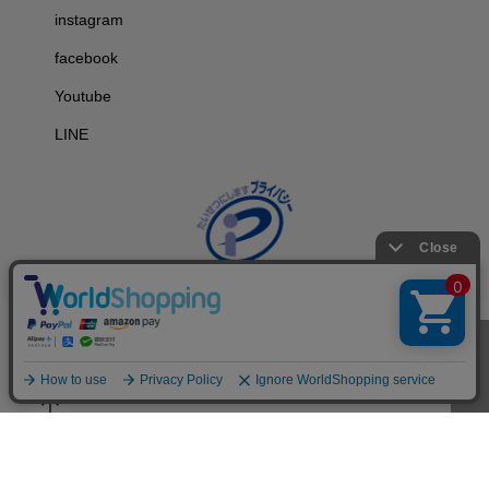
instagram
facebook
Youtube
LINE
face
insta
LIN
Yout
Copyright©Co-medical Co.Ltd rights reserved.
book
gra
E
ube
m