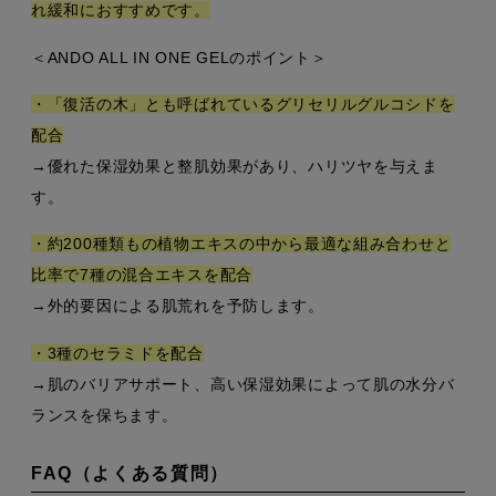
れ緩和におすすめです。
＜ANDO ALL IN ONE GELのポイント＞
・「復活の木」とも呼ばれているグリセリルグルコシドを
配合
→優れた保湿効果と整肌効果があり、ハリツヤを与えま
す。
・約200種類もの植物エキスの中から最適な組み合わせと
比率で7種の混合エキスを配合
→外的要因による肌荒れを予防します。
・3種のセラミドを配合
→肌のバリアサポート、高い保湿効果によって肌の水分バ
ランスを保ちます。
FAQ（よくある質問）