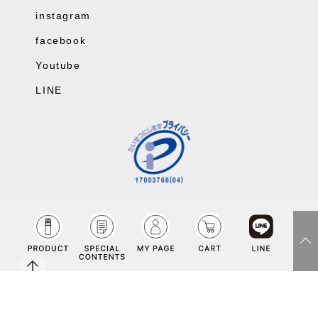
instagram
facebook
Youtube
LINE
fac
inst
LIN
You
Copyright©Co-medical Co.Ltd rights reserved.
ebo
agr
E
tub
ok
am
e