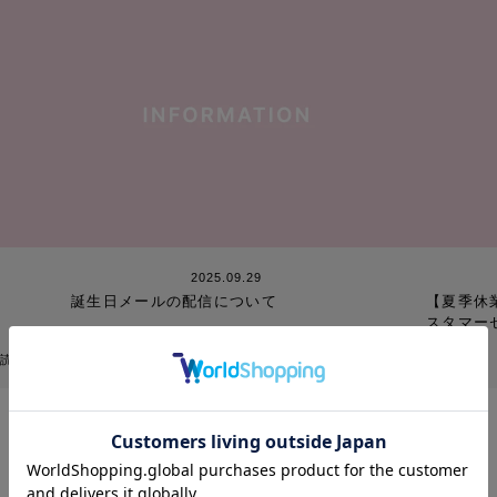
2025.09.29
誕生日メールの配信について
【夏季休
スタマー
読む
〉続きを読む
<
1
2
3
4
5
...
10
...
>