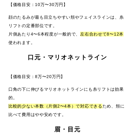
【価格目安：10万〜30万円】
顔のたるみが最も目立ちやすい頬やフェイスラインは、糸
リフトの定番部位です。
片側あたり4〜6本程度が一般的で、
左右合わせて8〜12本
使われます。
口元・マリオネットライン
【価格目安：8万〜20万円】
口角の下に伸びるマリオネットラインにも糸リフトは効果
的。
比較的少ない本数（片側2〜4本）で対応できる
ため、頬に
比べて費用はやや安めです。
眉・目元