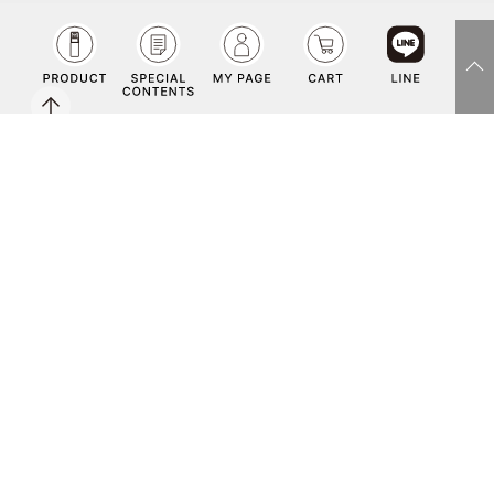
face
insta
LIN
Yout
Copyright©Co-medical Co.Ltd rights reserved.
book
gra
E
ube
m