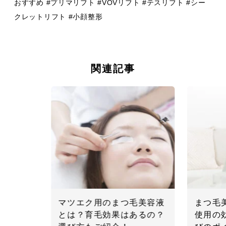
おすすめ #プリマリフト #VOVリフト #テスリフト #シー
クレットリフト #小顔整形
関連記事
マツエク用のまつ毛美容液
まつ毛
とは？育毛効果はあるの？
使用の