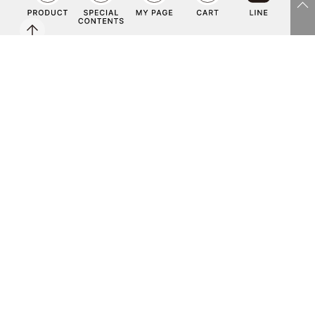
face
insta
LIN
Yout
Copyright©Co-medical Co.Ltd rights reserved.
book
gra
E
ube
m